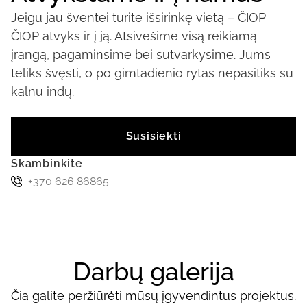
Jeigu jau šventei turite išsirinkę vietą – ČIOP
ČIOP atvyks ir į ją. Atsivešime visą reikiamą
įrangą, pagaminsime bei sutvarkysime. Jums
teliks švęsti, o po gimtadienio rytas nepasitiks su
kalnu indų.
Susisiekti
Skambinkite
+370 626 86865
Darbų galerija
Čia galite peržiūrėti mūsų įgyvendintus projektus.