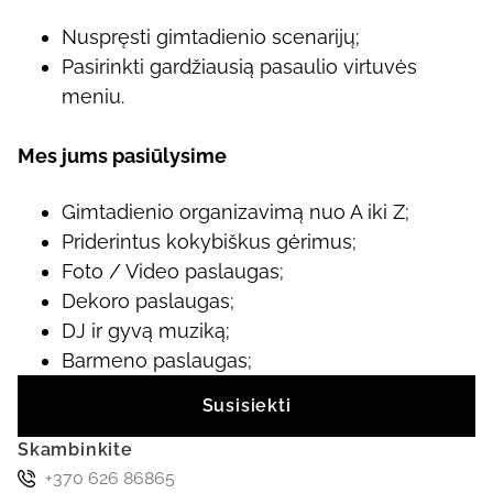
Nuspręsti gimtadienio scenarijų;
Pasirinkti gardžiausią pasaulio virtuvės
meniu.
Mes jums pasiūlysime
Gimtadienio organizavimą nuo A iki Z;
Priderintus kokybiškus gėrimus;
Foto / Video paslaugas;
Dekoro paslaugas;
DJ ir gyvą muziką;
Barmeno paslaugas;
Susisiekti
Skambinkite
+370 626 86865