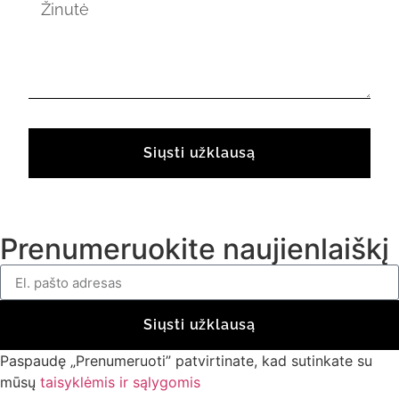
Siųsti užklausą
Prenumeruokite naujienlaiškį
Siųsti užklausą
Paspaudę „Prenumeruoti” patvirtinate, kad sutinkate su
mūsų
taisyklėmis ir sąlygomis