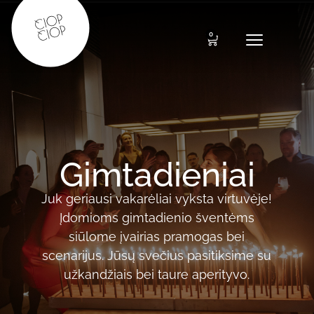
0
Gimtadieniai
Juk geriausi vakarėliai vyksta virtuvėje!
Įdomioms gimtadienio šventėms
siūlome įvairias pramogas bei
scenarijus. Jūsų svečius pasitiksime su
užkandžiais bei taure aperityvo.