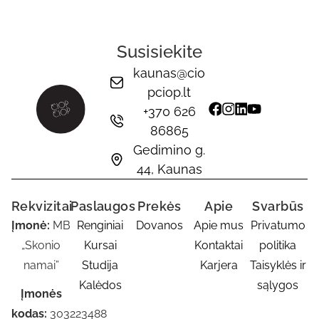
Susisiekite
kaunas@cio
pciop.lt
+370 626
86865
Gedimino g.
44, Kaunas
Rekvizitai
Paslaugos
Prekės
Apie
Svarbūs
Įmonė:
MB
Renginiai
Dovanos
Apie mus
Privatumo
„Skonio
Kursai
Kontaktai
politika
namai”
Studija
Karjera
Taisyklės ir
Kalėdos
sąlygos
Įmonės
kodas:
303223488