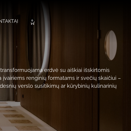
NTAKTAI
0
 transformuojama erdvė su aiškiai išskirtomis
 įvairiems renginių formatams ir svečių skaičiui –
idesnių verslo susitikimų ar kūrybinių kulinarinių