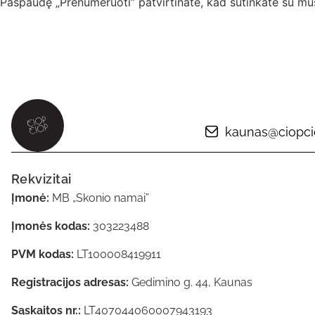
Paspaudę „Prenumeruoti” patvirtinate, kad sutinkate su m
kaunas@ciopcio
Rekvizitai
Įmonė:
MB „Skonio namai”
Įmonės kodas:
303223488
PVM kodas:
LT100008419911
Registracijos adresas:
Gedimino g. 44, Kaunas
Sąskaitos nr.:
LT407044060007943193