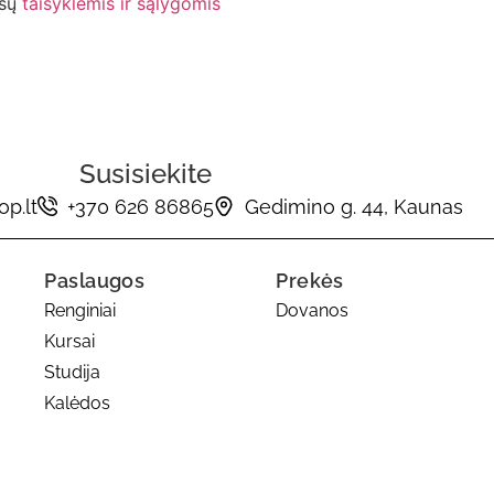
ūsų
taisyklėmis ir sąlygomis
Susisiekite
p.lt
+370 626 86865
Gedimino g. 44, Kaunas
Paslaugos
Prekės
Renginiai
Dovanos
Kursai
Studija
Kalėdos