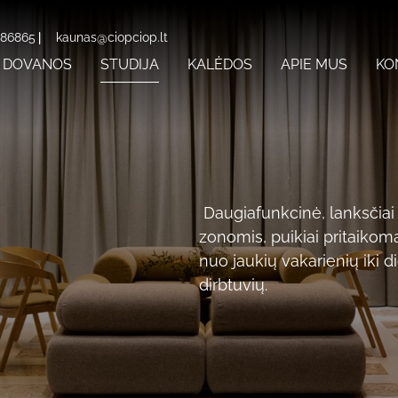
 86865
kaunas@ciopciop.lt
DOVANOS
STUDIJA
KALĖDOS
APIE MUS
KO
D
augiafunkcinė, lanksčiai
zonomis, puikiai pritaikoma
nuo jaukių vakarienių iki d
dirbtuvių.