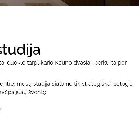
tudija
 tai duoklė tarpukario Kauno dvasiai, perkurta per
ntre, mūsų studija siūlo ne tik strategiškai patogią
 įkvėps jūsų šventę.
u